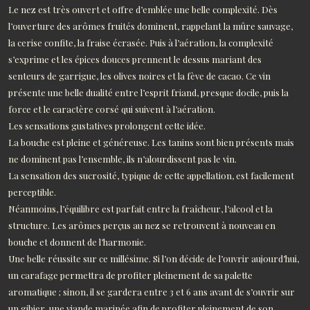
Le nez est très ouvert et offre d’emblée une belle complexité. Dès
l’ouverture des arômes fruités dominent, rappelant la mûre sauvage,
la cerise confite, la fraise écrasée. Puis à l’aération, la complexité
s’exprime et les épices douces prennent le dessus mariant des
senteurs de garrigue, les olives noires et la fève de cacao. Ce vin
présente une belle dualité entre l’esprit friand, presque docile, puis la
force et le caractère corsé qui suivent à l’aération.
Les sensations gustatives prolongent cette idée.
La bouche est pleine et généreuse. Les tanins sont bien présents mais
ne dominent pas l’ensemble, ils n’alourdissent pas le vin.
La sensation des sucrosité, typique de cette appellation, est facilement
perceptible.
Néanmoins, l’équilibre est parfait entre la fraîcheur, l’alcool et la
structure. Les arômes perçus au nez se retrouvent à nouveau en
bouche et donnent de l’harmonie.
Une belle réussite sur ce millésime. Si l’on décide de l’ouvrir aujourd’hui,
un carafage permettra de profiter pleinement de sa palette
aromatique ; sinon, il se gardera entre 3 et 6 ans avant de s’ouvrir sur
un gibier, une viande marinée afin de profiter pleinement de son