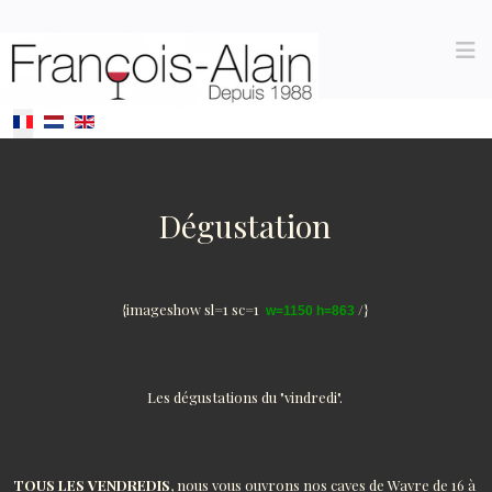
Sélectionnez votre langue
Dégustation
{imageshow sl=1 sc=1
/}
w=1150 h=863
Les dégustations du "vindredi".
TOUS LES VENDREDIS
, nous vous ouvrons nos caves de Wavre de 16 à