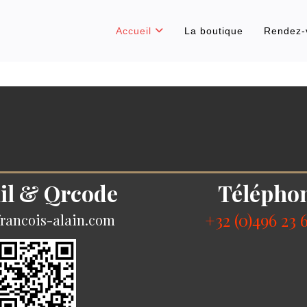
Accueil
La boutique
Rendez-
il & Qrcode
Télépho
+32 (0)496 23 
rancois-alain.com