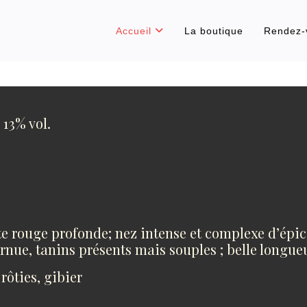
Accueil
La boutique
Rendez-
13% vol.
nte rouge profonde; nez intense et complexe d’épic
arnue, tanins présents mais souples ; belle longu
rôties, gibier