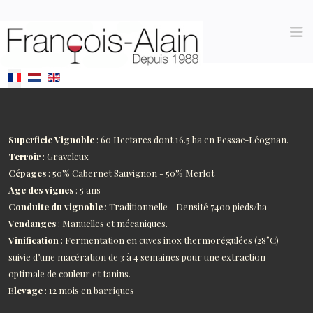
Sélectionnez votre langue
Superficie Vignoble
: 60 Hectares dont 16.5 ha en Pessac-Léognan.
Terroir
: Graveleux
Cépages
: 50% Cabernet Sauvignon - 50% Merlot
Age des vignes
: 5 ans
Conduite du vignoble
: Traditionnelle - Densité 7400 pieds/ha
Vendanges
: Manuelles et mécaniques.
Vinification
: Fermentation en cuves inox thermorégulées (28°C)
suivie d’une macération de 3 à 4 semaines pour une extraction
optimale de couleur et tanins.
Elevage
: 12 mois en barriques