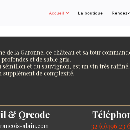
Accueil
La boutique
Rendez-
che de la Garonne, ce château et sa tour command
 profondes et de sable gris.
 sémillon et du sauvignon, est un vin très raffiné.
n supplément de complexité.
il & Qrcode
Télépho
+32 (0)496 23 
rancois-alain.com