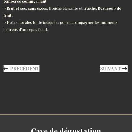
tempérée comme il faut
.
>
Brut et sec, sans excès.
Bouche élégante et fraîche.
Beaucoup de
fruit.
> Notes florales toute indiquées pour accompagner les moments
heureux d’un repas festif.
ARTICLE PRÉCÉDENT : CHAMPAGNE COMTESSE DE G
ARTICLE SUI
PRÉCÉDENT
SUIVANT
Cave de dégustation