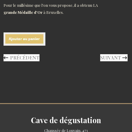
Pour le millésime que l'on vous propose, il a obtenu LA
grande Médaille d'Or
à Bruxelles.
ARTICLE PRÉCÉDENT : NUITS-SAINT-GEORGES 1ER CR
ARTICLE SUIV
PRÉCÉDENT
SUIVANT
Cave de dégustation
Chaussée de Louvain, 473