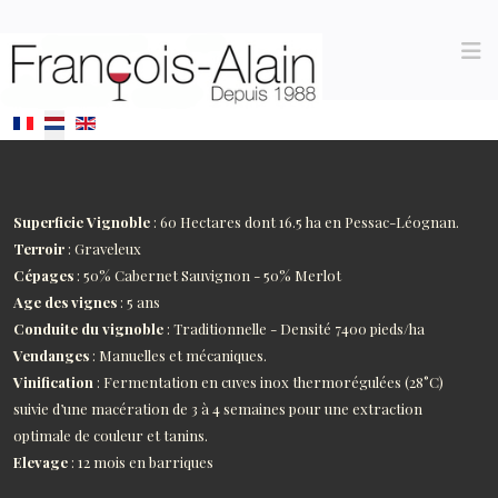
Selecteer de taal
Superficie Vignoble
: 60 Hectares dont 16.5 ha en Pessac-Léognan.
Terroir
: Graveleux
Cépages
: 50% Cabernet Sauvignon - 50% Merlot
Age des vignes
: 5 ans
Conduite du vignoble
: Traditionnelle - Densité 7400 pieds/ha
Vendanges
: Manuelles et mécaniques.
Vinification
: Fermentation en cuves inox thermorégulées (28°C)
suivie d’une macération de 3 à 4 semaines pour une extraction
optimale de couleur et tanins.
Elevage
: 12 mois en barriques