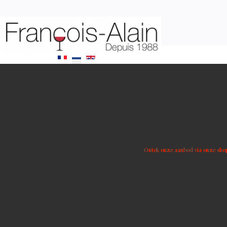
Selecteer de taal
Ontek onze aanbod via onze sho