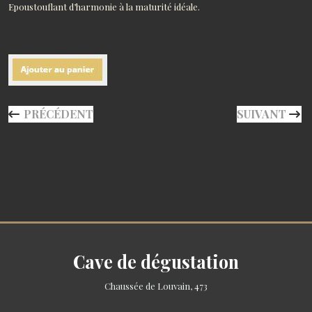
Epoustouflant d’harmonie à la maturité idéale.
ARTICLE PRÉCÉDENT : DOMAINE LASSALLE CUVÉE PRE
ARTICLE SUI
PRÉCÉDENT
SUIVANT
Cave de dégustation
Chaussée de Louvain, 473