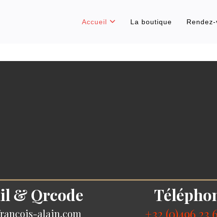
Accueil
La boutique
Rendez-
il & Qrcode
Télépho
+32 (0)496 23 
rancois-alain.com