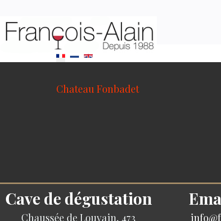
Sélectionnez votre langue
Chateau Fonbadet
Cave de dégustation
Ema
Chaussée de Louvain, 473
info@f